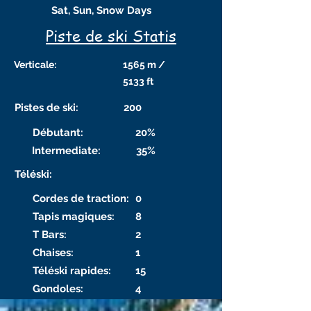
Sat, Sun, Snow Days
Piste de ski Statis
Verticale:
1565 m /
5133 ft
Pistes de ski:
200
Débutant:
20%
Intermediate:
35%
Téléski:
Cordes de traction:
0
Tapis magiques:
8
T Bars:
2
Chaises:
1
Téléski rapides:
15
Gondoles:
4