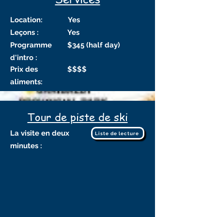
Location:
Yes
Leçons :
Yes
Programme
$345 (half day)
d'intro :
Prix des
$$$$
aliments:
Tour de piste de ski
La visite en deux
Liste de lecture
minutes :