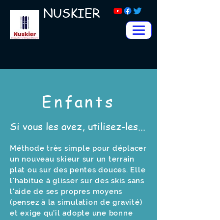
NUSKIER
​Enfants
Si vous les avez, utilisez-les...
Méthode très simple pour déplacer
un nouveau skieur sur un terrain
plat ou sur des pentes douces. Elle
l'habitue à glisser sur des skis sans
l'aide de ses propres moyens
(pensez à la simulation de gravité)
et exige qu'il adopte une bonne