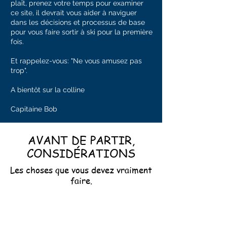
plaît, prenez votre temps pour examiner
ce site, il devrait vous aider à naviguer
dans les décisions et processus de base
pour vous faire sortir à ski pour la première
fois.
Et rappelez-vous: "Ne vous amusez pas
trop".
A bientôt sur la colline
Capitaine Bob
AVANT DE PARTIR,
CONSIDÉRATIONS
Les choses que vous devez vraiment
faire.